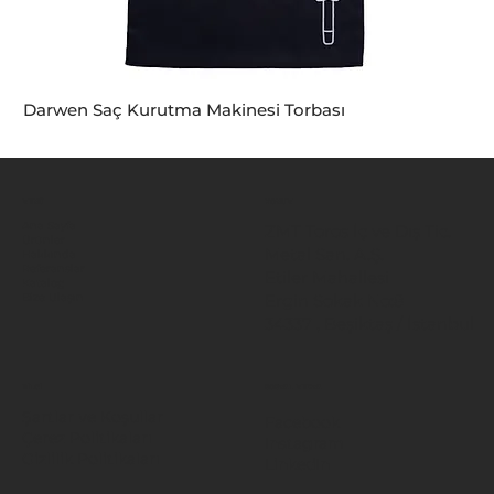
Darwen Saç Kurutma Makinesi Torbası
MENÜ
KONUM
Ana Sayfa
ZMT Toros İç ve Dış Tic.
Ürünler
Metal San. A.Ş.
Hakkında
Referanslar
Etiler Mahallesi
Katalog
Ergin Sokak No:8
Bize Ulaşın
34337 , Beşiktaş / İstanbul
BİLGİ
SOSYAL MEDYA
Şartlar ve Koşullar
Facebook
Çerez Politikaları
Instagram
Gizlilik Politikaları
LinkedIn