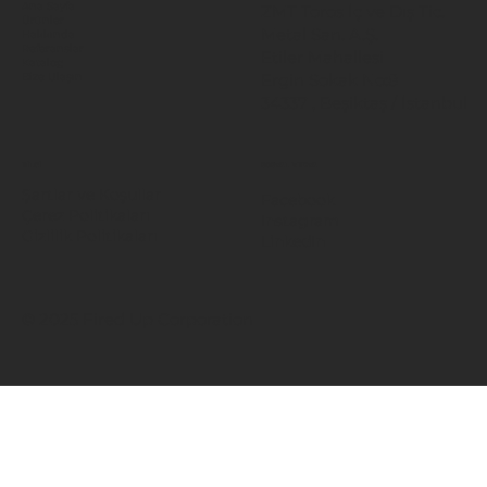
Ana Sayfa
ZMT Toros İç ve Dış Tic.
Ürünler
Metal San. A.Ş.
Hakkında
Referanslar
Etiler Mahallesi
Katalog
Ergin Sokak No:8
Bize Ulaşın
34337 , Beşiktaş / İstanbul
BİLGİ
SOSYAL MEDYA
Şartlar ve Koşullar
Facebook
Çerez Politikaları
Instagram
Gizlilik Politikaları
LinkedIn
© 2025 Fired Up Corporation