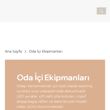
Ana Sayfa
Oda İçi Ekipmanları
Oda İçi Ekipmanları
Odayı tamamlamak için özel olarak seçilmiş
ücretsiz ürün yelpazemizde dokunmatik
LED aynalar, çift katlı çöp kutuları, masif
ahşap bagaj rafları ve daha birçok misafir
odası ürünü bulunmaktadır.