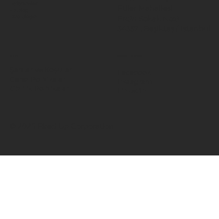
Referanslar
Etiler Mahallesi
Katalog
Ergin Sokak No:8
Bize Ulaşın
34337 , Beşiktaş / İstanbul
BİLGİ
SOSYAL MEDYA
Şartlar ve Koşullar
Facebook
Çerez Politikaları
Instagram
Gizlilik Politikaları
LinkedIn
© 2025 Fired Up Corporation