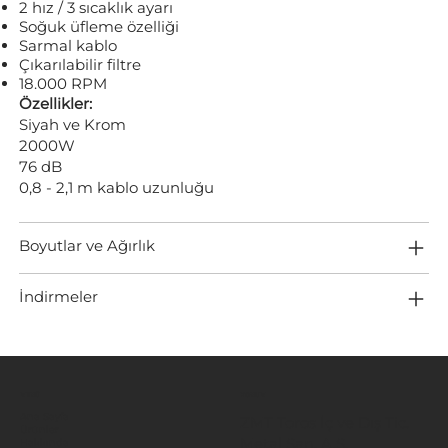
2 hız / 3 sıcaklık ayarı
Soğuk üfleme özelliği
Sarmal kablo
Çıkarılabilir filtre
18.000 RPM
Özellikler:
Siyah ve Krom
2000W
76 dB
0,8 - 2,1 m kablo uzunluğu
Boyutlar ve Ağırlık
İndirmeler
MENÜ
KONUM
Ana Sayfa
ZMT Toros İç ve Dış Tic.
Ürünler
Metal San. A.Ş.
Hakkında