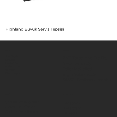
Highland Büyük Servis Tepsisi
MENÜ
KONUM
Ana Sayfa
ZMT Toros İç ve Dış Tic.
Ürünler
Metal San. A.Ş.
Hakkında
Referanslar
Etiler Mahallesi
Katalog
Ergin Sokak No:8
Bize Ulaşın
34337 , Beşiktaş / İstanbul
BİLGİ
SOSYAL MEDYA
Şartlar ve Koşullar
Facebook
Çerez Politikaları
Instagram
Gizlilik Politikaları
LinkedIn