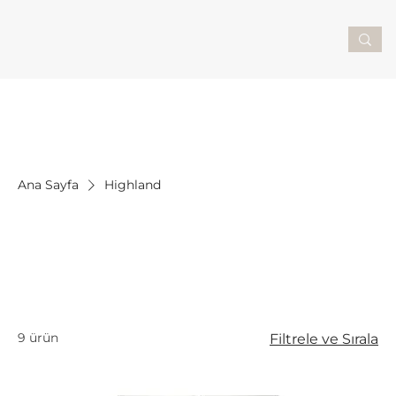
Ana Sayfa
Highland
Highland
Şık siyah renkte lüks PU deriden üretilen Highland serisi
ile otelinizin konuk odalarının zarafetini ve düzenini bir üst
seviyeye taşıyın.
9 ürün
Filtrele ve Sırala