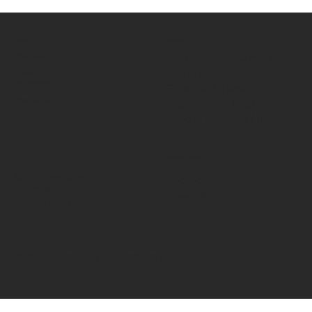
MENÜ
KONUM
Ana Sayfa
ZMT Toros İç ve Dış Tic.
Ürünler
Metal San. A.Ş.
Hakkında
Referanslar
Etiler Mahallesi
Katalog
Ergin Sokak No:8
Bize Ulaşın
34337 , Beşiktaş / İstanbul
BİLGİ
SOSYAL MEDYA
Şartlar ve Koşullar
Facebook
Çerez Politikaları
Instagram
Gizlilik Politikaları
LinkedIn
© 2025 Fired Up Corporation