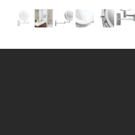
MENÜ
KONUM
ZMT Toros İç ve D
Ana Sayfa
Metal San. A.Ş.
Ürünler
Etiler Mahallesi
Ergin Sokak No:
Hakkında
34337 , Beşiktaş 
Referanslar