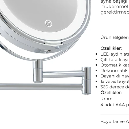
ayna başlığı 
mükemmel ola
gerektirmed
Ürün Bilgileri
Özellikler:
LED aydınlat
Çift taraflı ay
Otomatik ka
Dokunmatik 
Dayanıklı na
1x ve 5x büy
360 derece d
Özellikler:
Krom
4 adet AAA p
Boyutlar ve A