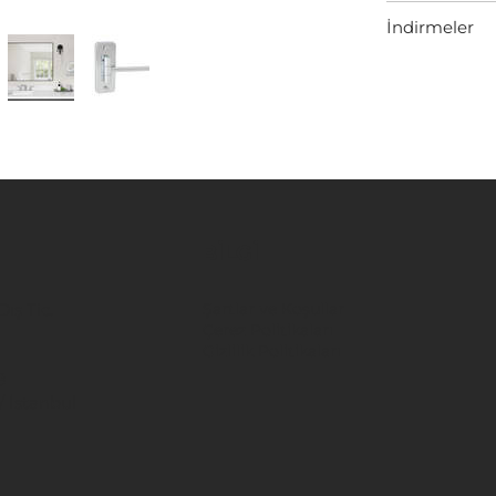
İndirmeler
BİLGİ
ış Tic.
Şartlar ve Koşullar
Çerez Politikaları
Gizlilik Politikaları
8
/ İstanbul