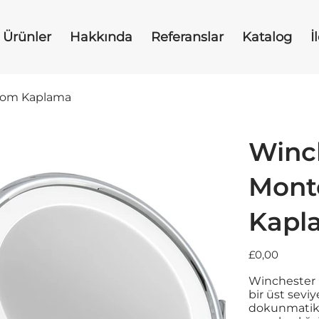
Ürünler
Hakkında
Referanslar
Katalog
İ
Krom Kaplama
Winc
Mont
Kapl
Fiyat
£0,00
Winchester L
bir üst seviye
dokunmatik e