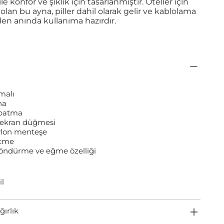
ile konfor ve şıklık için tasarlanmıştır. Oteller için
n bu ayna, piller dahil olarak gelir ve kablolama
en anında kullanıma hazırdır.
malı
na
patma
ekran düğmesi
ylon menteşe
ütme
öndürme ve eğme özelliği
il
ğırlık