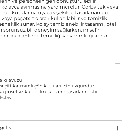
rlerin ve personelin geri dönüştürülebilir
kolayca ayırmasına yardımcı olur. Corby tek veya
ı çöp kutularına uyacak şekilde tasarlanan bu
 veya poşetsiz olarak kullanılabilir ve temizlik
 esneklik sunar. Kolay temizlenebilir tasarımı, otel
in sorunsuz bir deneyim sağlarken, misafir
 ortak alanlarda temizliği ve verimliliği korur.
ma kılavuzu
a çift katmanlı çöp kutuları için uygundur.
ya poşetsiz kullanılmak üzere tasarlanmıştır.
kolay
ğırlık