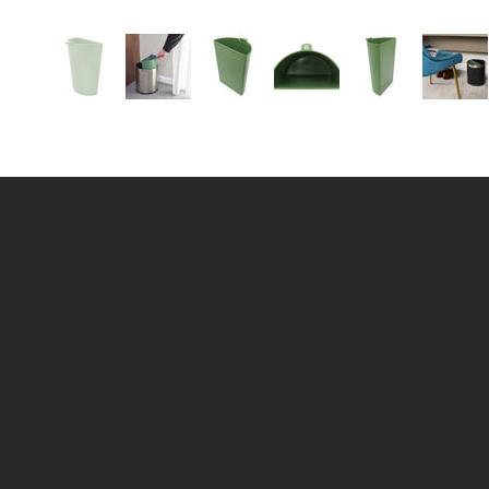
MENÜ
KONUM
ZMT Toros İç ve D
Ana Sayfa
Metal San. A.Ş.
Ürünler
Etiler Mahallesi
Ergin Sokak No:
Hakkında
34337 , Beşiktaş 
Referanslar