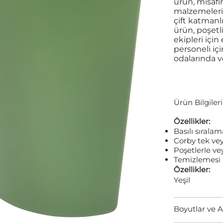
ürün, misafi
malzemeleri 
çift katmanl
ürün, poşetli
ekipleri için
personeli iç
odalarında ve
Ürün Bilgileri
Özellikler:
Basılı sırala
Corby tek vey
Poşetlerle ve
Temizlemesi 
Özellikler:
Yeşil
Boyutlar ve A