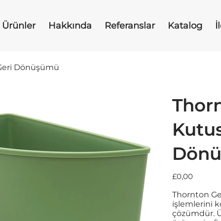
Ürünler
Hakkında
Referanslar
Katalog
İ
 Geri Dönüşümü
Thor
Kutus
Dön
Fiyat
£0,00
Thornton Ger
işlemlerini 
çözümdür. Üz