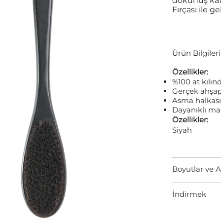
dokunuş kata
Fırçası ile gel
Ürün Bilgileri
Özellikler:
%100 at kılınd
Gerçek ahşap
Asma halkası
Dayanıklı m
Özellikler:
Siyah
Boyutlar ve A
İndirmek