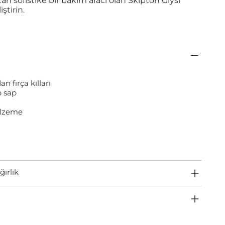
n sofistike bir bakım aracı olan Skipton Giysi
iştirin.
an fırça kılları
 sap
alzeme
ğırlık