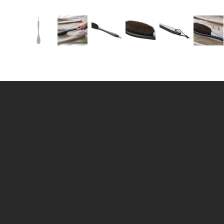
MENÜ
KONUM
ZMT Toros İç ve D
Ana Sayfa
Metal San. A.Ş.
Ürünler
Etiler Mahallesi
Ergin Sokak No:
Hakkında
34337 , Beşiktaş 
Referanslar