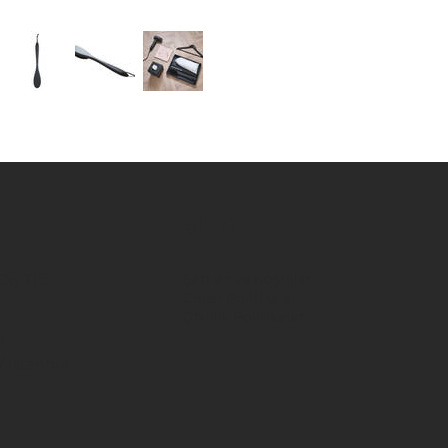
BİLGİ
ış Tic.
Şartlar ve Koşullar
Çerez Politikaları
Gizlilik Politikaları
8
/ İstanbul