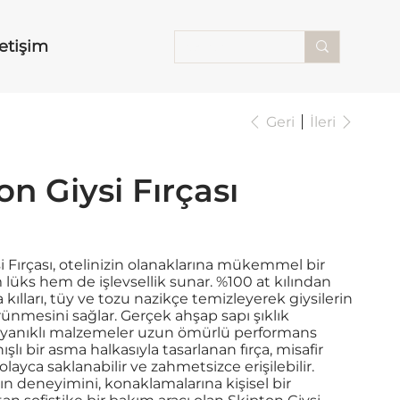
letişim
Geri
İleri
on Giysi Fırçası
i Fırçası, otelinizin olanaklarına mükemmel bir
 lüks hem de işlevsellik sunar. %100 at kılından
a kılları, tüy ve tozu nazikçe temizleyerek giysilerin
ünmesini sağlar. Gerçek ahşap sapı şıklık
ayanıklı malzemeler uzun ömürlü performans
nışlı bir asma halkasıyla tasarlanan fırça, misafir
layca saklanabilir ve zahmetsizce erişilebilir.
ın deneyimini, konaklamalarına kişisel bir