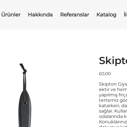
Ürünler
Hakkında
Referanslar
Katalog
İ
Skipt
Fiyat
£0,00
Skipton Giys
ektir ve hem
yapılmış fırç
tertemiz gör
katarken, d
sağlar. Kulla
odalarında ko
Konuklarınız