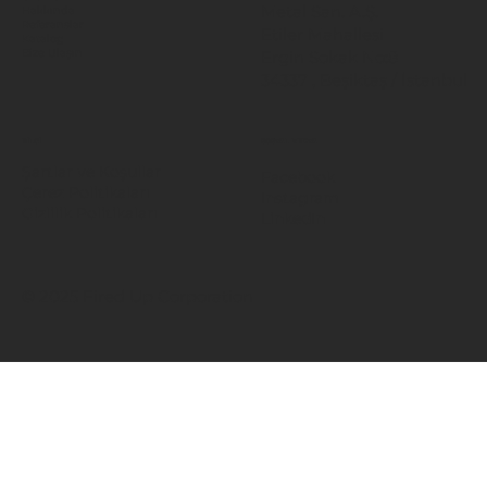
Metal San. A.Ş.
Hakkında
Referanslar
Etiler Mahallesi
Katalog
Ergin Sokak No:8
Bize Ulaşın
34337 , Beşiktaş / İstanbul
BİLGİ
SOSYAL MEDYA
Şartlar ve Koşullar
Facebook
Çerez Politikaları
Instagram
Gizlilik Politikaları
LinkedIn
© 2025 Fired Up Corporation