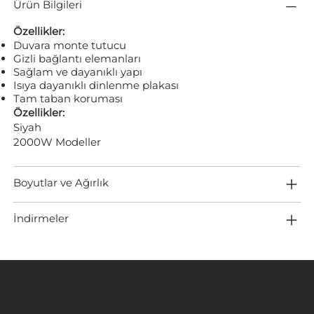
Ürün Bilgileri
Özellikler:
Duvara monte tutucu
Gizli bağlantı elemanları
Sağlam ve dayanıklı yapı
Isıya dayanıklı dinlenme plakası
Tam taban koruması
Özellikler:
Siyah
2000W Modeller
Boyutlar ve Ağırlık
İndirmeler
MENÜ
KONUM
Ana Sayfa
ZMT Toros İç ve Dış Tic.
Ürünler