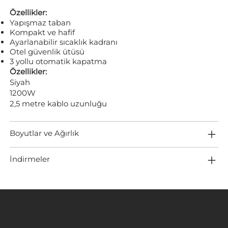
Özellikler:
Yapışmaz taban
Kompakt ve hafif
Ayarlanabilir sıcaklık kadranı
Otel güvenlik ütüsü
3 yollu otomatik kapatma
Özellikler:
Siyah
1200W
2,5 metre kablo uzunluğu
Boyutlar ve Ağırlık
İndirmeler
MENÜ
KONUM
Ana Sayfa
ZMT Toros İç ve Dış Tic.
Ürünler