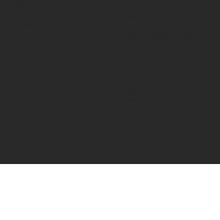
Metal San. A.Ş.
Hakkında
Referanslar
Etiler Mahallesi
Katalog
Ergin Sokak No:8
Bize Ulaşın
34337 , Beşiktaş / İstanbul
BİLGİ
SOSYAL MEDYA
Şartlar ve Koşullar
Facebook
Çerez Politikaları
Instagram
Gizlilik Politikaları
LinkedIn
© 2025 Fired Up Corporation