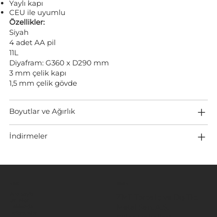
Yaylı kapı
CEU ile uyumlu
Özellikler:
Siyah
4 adet AA pil
11L
Diyafram: G360 x D290 mm
3 mm çelik kapı
1,5 mm çelik gövde
Boyutlar ve Ağırlık
İndirmeler
MENÜ
KONUM
Ana Sayfa
ZMT Toros İç ve Dış Tic.
Ürünler
Metal San. A.Ş.
Hakkında
Referanslar