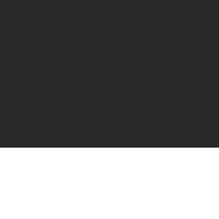
Etiler Mahallesi
Katalog
Ergin Sokak No:8
Bize Ulaşın
34337 , Beşiktaş / İstanbul
BİLGİ
SOSYAL MEDYA
Şartlar ve Koşullar
Facebook
Çerez Politikaları
Instagram
Gizlilik Politikaları
LinkedIn
© 2025 Fired Up Corporation