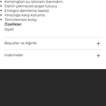
Kensington su ısıtıcısını barındırır.
Dahili çekmeceli poşet tutucu
Entegre damlama tepsisi
Hırsızlığa karşı koruma
Temizlemesi kolay
Özellikler:
Siyah
Boyutlar ve Ağırlık
İndirmeler
MENÜ
KONUM
Ana Sayfa
ZMT Toros İç ve Dış Tic.
Ürünler
Metal San. A.Ş.
Hakkında
Referanslar
Etiler Mahallesi
Katalog
Ergin Sokak No:8
Bize Ulaşın
34337 , Beşiktaş / İstanbul