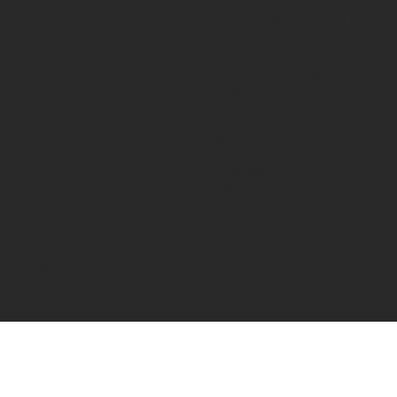
Ana Sayfa
ZMT Toros İç ve Dış Tic.
Ürünler
Metal San. A.Ş.
Hakkında
Referanslar
Etiler Mahallesi
Katalog
Ergin Sokak No:8
Bize Ulaşın
34337 , Beşiktaş / İstanbul
BİLGİ
SOSYAL MEDYA
Şartlar ve Koşullar
Facebook
Çerez Politikaları
Instagram
Gizlilik Politikaları
LinkedIn
© 2025 Fired Up Corporation