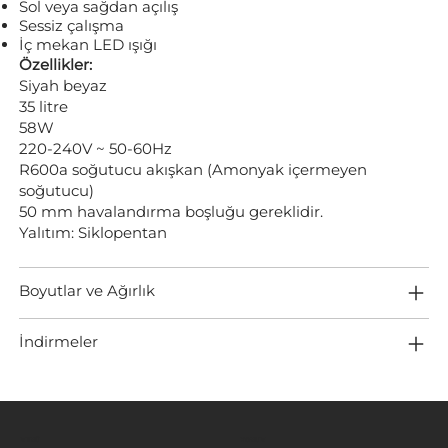
Sol veya sağdan açılış
Sessiz çalışma
İç mekan LED ışığı
Özellikler:
Siyah beyaz
35 litre
58W
220-240V ~ 50-60Hz
R600a soğutucu akışkan (Amonyak içermeyen
soğutucu)
50 mm havalandırma boşluğu gereklidir.
Yalıtım: Siklopentan
Boyutlar ve Ağırlık
İndirmeler
MENÜ
KONUM