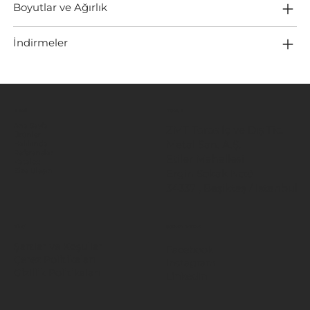
Boyutlar ve Ağırlık
İndirmeler
MENÜ
KONUM
Ana Sayfa
ZMT Toros İç ve Dış Tic.
Ürünler
Metal San. A.Ş.
Hakkında
Referanslar
Etiler Mahallesi
Katalog
Ergin Sokak No:8
Bize Ulaşın
34337 , Beşiktaş / İstanbul
BİLGİ
SOSYAL MEDYA
Şartlar ve Koşullar
Facebook
Çerez Politikaları
Instagram
Gizlilik Politikaları
LinkedIn