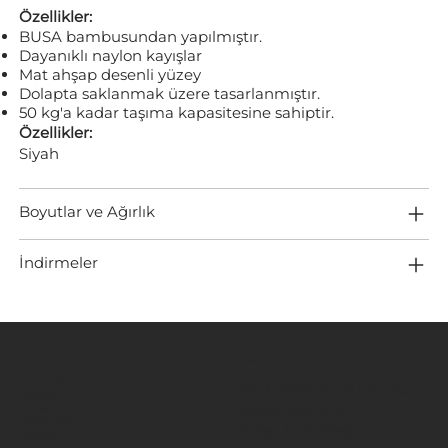
Özellikler:
BUSA bambusundan yapılmıştır.
Dayanıklı naylon kayışlar
Mat ahşap desenli yüzey
Dolapta saklanmak üzere tasarlanmıştır.
50 kg'a kadar taşıma kapasitesine sahiptir.
Özellikler:
Siyah
Boyutlar ve Ağırlık
İndirmeler
MENÜ
KONUM
Ana Sayfa
ZMT Toros İç ve Dış Tic.
Ürünler
Metal San. A.Ş.
Hakkında
Referanslar
Etiler Mahallesi
Katalog
Bize Ulaşın