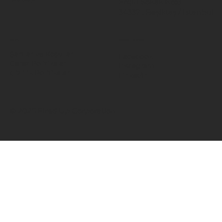
Ergin Sokak No:8
34337 , Beşiktaş / İstanbul
BİLGİ
SOSYAL MEDYA
Şartlar ve Koşullar
Facebook
Çerez Politikaları
Instagram
Gizlilik Politikaları
LinkedIn
© 2025 Fired Up Corporation