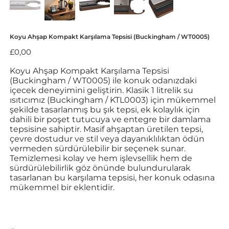
Koyu Ahşap Kompakt Karşılama Tepsisi (Buckingham / WT0005)
Fiyat
£0,00
Koyu Ahşap Kompakt Karşılama Tepsisi
(Buckingham / WT0005) ile konuk odanızdaki
içecek deneyimini geliştirin. Klasik 1 litrelik su
ısıtıcımız (Buckingham / KTL0003) için mükemmel
şekilde tasarlanmış bu şık tepsi, ek kolaylık için
dahili bir poşet tutucuya ve entegre bir damlama
tepsisine sahiptir. Masif ahşaptan üretilen tepsi,
çevre dostudur ve stil veya dayanıklılıktan ödün
vermeden sürdürülebilir bir seçenek sunar.
Temizlemesi kolay ve hem işlevsellik hem de
sürdürülebilirlik göz önünde bulundurularak
tasarlanan bu karşılama tepsisi, her konuk odasına
mükemmel bir eklentidir.