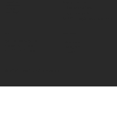
Metal San. A.Ş.
Hakkında
Referanslar
Etiler Mahallesi
Katalog
Ergin Sokak No:8
Bize Ulaşın
34337 , Beşiktaş / İstanbul
BİLGİ
SOSYAL MEDYA
Şartlar ve Koşullar
Facebook
Çerez Politikaları
Instagram
Gizlilik Politikaları
LinkedIn
© 2025 Fired Up Corporation