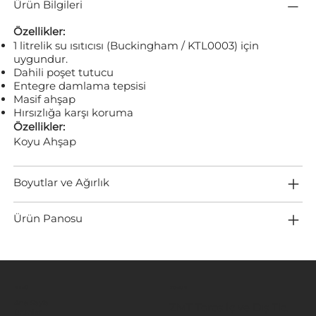
Ürün Bilgileri
Özellikler:
1 litrelik su ısıtıcısı (Buckingham / KTL0003) için
uygundur.
Dahili poşet tutucu
Entegre damlama tepsisi
Masif ahşap
Hırsızlığa karşı koruma
Özellikler:
Koyu Ahşap
Boyutlar ve Ağırlık
Ürün Panosu
MENÜ
KONUM
Ana Sayfa
ZMT Toros İç ve Dış Tic.
Ürünler