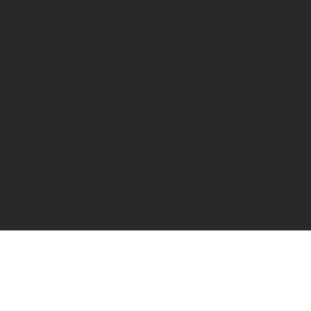
Metal San. A.Ş.
Hakkında
Referanslar
Etiler Mahallesi
Katalog
Ergin Sokak No:8
Bize Ulaşın
34337 , Beşiktaş / İstanbul
BİLGİ
SOSYAL MEDYA
Şartlar ve Koşullar
Facebook
Çerez Politikaları
Instagram
Gizlilik Politikaları
LinkedIn
© 2025 Fired Up Corporation