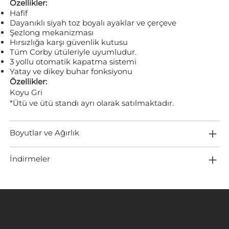
Özellikler:
Hafif
Dayanıklı siyah toz boyalı ayaklar ve çerçeve
Şezlong mekanizması
Hırsızlığa karşı güvenlik kutusu
Tüm Corby ütüleriyle uyumludur.
3 yollu otomatik kapatma sistemi
Yatay ve dikey buhar fonksiyonu
Özellikler:
Koyu Gri
*Ütü ve ütü standı ayrı olarak satılmaktadır.
Boyutlar ve Ağırlık
İndirmeler
MENÜ
KONUM
Ana Sayfa
ZMT Toros İç ve Dış Tic.
Ürünler