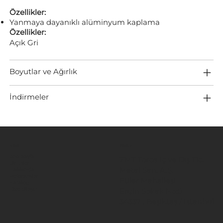
Özellikler:
Yanmaya dayanıklı alüminyum kaplama
Özellikler:
Açık Gri
Boyutlar ve Ağırlık
İndirmeler
MENÜ
KONUM
Ana Sayfa
ZMT Toros İç ve Dış Tic.
Ürünler
Metal San. A.Ş.
Hakkında
Referanslar
Etiler Mahallesi
Katalog
Ergin Sokak No:8
Bize Ulaşın
34337 , Beşiktaş / İstanbul